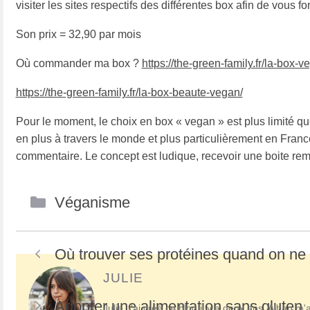
visiter les sites respectifs des différentes box afin de vous f
Son prix = 32,90 par mois
Où commander ma box ?
https://the-green-family.fr/la-box-v
https://the-green-family.fr/la-box-beaute-vegan/
Pour le moment, le choix en box « vegan » est plus limité 
en plus à travers le monde et plus particulièrement en Franc
commentaire. Le concept est ludique, recevoir une boite remp
Catégories
Véganisme
Navigation
Où trouver ses protéines quand on ne
des
JULIE
articles
Adopter une alimentation sans gluten
Julie, j'ai créé ce blog il y a deux ans. Alban 