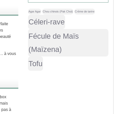
Agar Agar
Chou chinois (Pak Choi)
Crème de tartre
Céleri-rave
faite
es
Fécule de Maïs
beauté
(Maïzena)
s… à vous
Tofu
 box
amais
z pas à