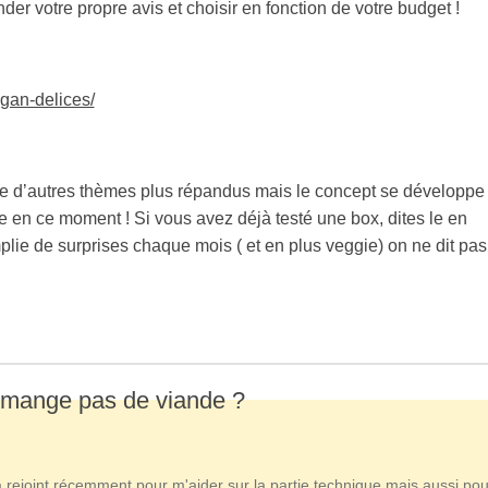
onder votre propre avis et choisir en fonction de votre budget !
egan-delices/
que d’autres thèmes plus répandus mais le concept se développe
e en ce moment ! Si vous avez déjà testé une box, dites le en
lie de surprises chaque mois ( et en plus veggie) on ne dit pas
 mange pas de viande ?
m'a rejoint récemment pour m'aider sur la partie technique mais aussi po