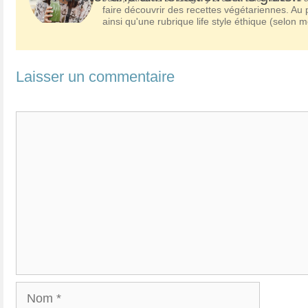
faire découvrir des recettes végétariennes. A
ainsi qu'une rubrique life style éthique (selon me
Laisser un commentaire
Commentaire
Nom