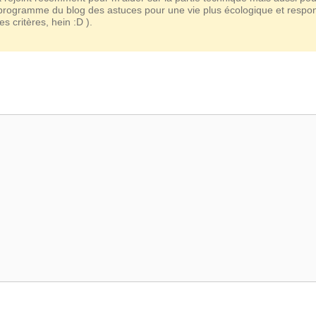
u programme du blog des astuces pour une vie plus écologique et respo
s critères, hein :D ).