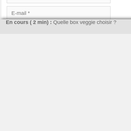
E-
mail
En cours (
2
min) :
Quelle box veggie choisir ?
Site
Web
Enregistrer mon nom, mon e-mail et mon site dan
Join the conversation via an occasional email