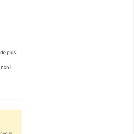
 de plus
 non !
ur vous