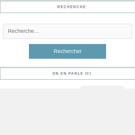
RECHERCHE
Rechercher :
ON EN PARLE ICI
Céleri-rave
Agar Agar
Chou chinois (Pak Choi)
Crème de tartre
Fécule de Maïs (Maïzena)
Tofu