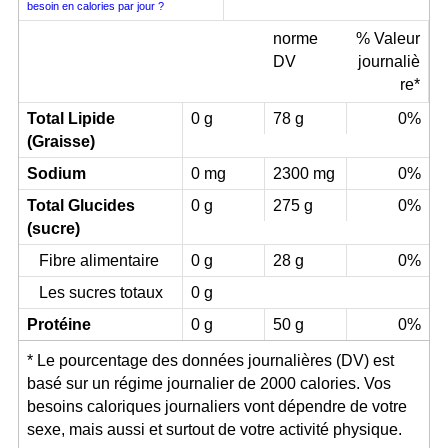
besoin en calories par jour ?
norme
% Valeur
DV
journaliè
re*
Total Lipide
0 g
78 g
0%
(Graisse)
Sodium
0 mg
2300 mg
0%
Total Glucides
0 g
275 g
0%
(sucre)
Fibre alimentaire
0 g
28 g
0%
Les sucres totaux
0 g
Protéine
0 g
50 g
0%
* Le pourcentage des données journalières (DV) est
basé sur un régime journalier de 2000 calories. Vos
besoins caloriques journaliers vont dépendre de votre
sexe, mais aussi et surtout de votre activité physique.