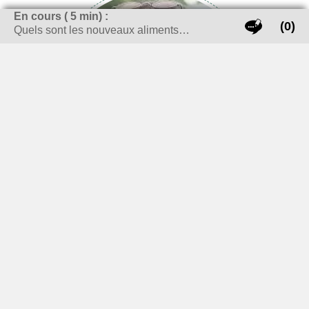
En cours (
5
min) :
(0)
Quels sont les nouveaux aliments…
Essayer de faire bouger le monde à mon échelle, voilà ce